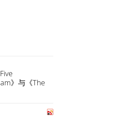
ive
a Team》与《The