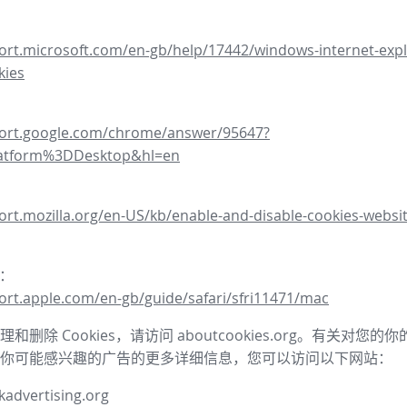
ort.microsoft.com/en-gb/help/17442/windows-internet-expl
kies
port.google.com/chrome/answer/95647?
latform%3DDesktop&hl=en
ort.mozilla.org/en-US/kb/enable-and-disable-cookies-websit
器：
ort.apple.com/en-gb/guide/safari/sfri11471/mac
和删除 Cookies，请访问 aboutcookies.org。有关对您
你可能感兴趣的广告的更多详细信息，您可以访问以下网站：
advertising.org